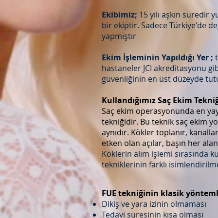
Ekibimiz;
15 yılı aşkın süredir 
bir ekiptir. Sadece Türkiye'de de
yapmıştır
Ekim İşleminin Yapıldığı Yer ;
hastaneler JCI akreditasyonu gi
güvenliğinin en üst düzeyde tu
Kullandığımız Saç Ekim Tekni
Saç ekim operasyonunda en yaygı
tekniğidir. Bu teknik saç ekim
aynıdır. Kökler toplanır, kanalla
etken olan açılar, başın her alan
Köklerin alım işlemi sırasında ku
tekniklerinin farklı isimlendiril
FUE tekniğinin klasik yönteml
Dikiş ve yara izinin olmaması
Tedavi süresinin kısa olması