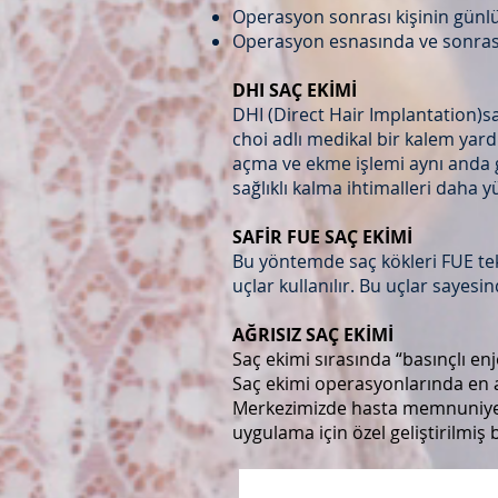
Operasyon sonrası kişinin günlü
Operasyon esnasında ve sonras
DHI SAÇ EKİMİ
DHI (Direct Hair Implantation)s
choi adlı medikal bir kalem yard
açma ve ekme işlemi aynı anda g
sağlıklı kalma ihtimalleri daha y
SAFİR FUE SAÇ EKİMİ
Bu yöntemde saç kökleri FUE tek
uçlar kullanılır. Bu uçlar sayes
AĞRISIZ SAÇ EKİMİ
Saç ekimi sırasında “basınçlı en
Saç ekimi operasyonlarında en ağ
Merkezimizde hasta memnuniyetin
uygulama için özel geliştirilmiş 