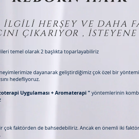
 İLGİLİ HERŞEY VE DAHA F
ÇINI ÇIKARIYOR , İSTEYEN
vileri temel olarak 2 başlıkta toparlayabiliriz
eneyimlerimize dayanarak geliştirdiğimiz çok özel bir yöntem
ını hedefliyoruz.
oterapi Uygulaması + Aromaterapi "
yöntemlerinin kombi
z
 çok faktörden de bahsedebiliriz. Ancak en önemli iki faktör
.