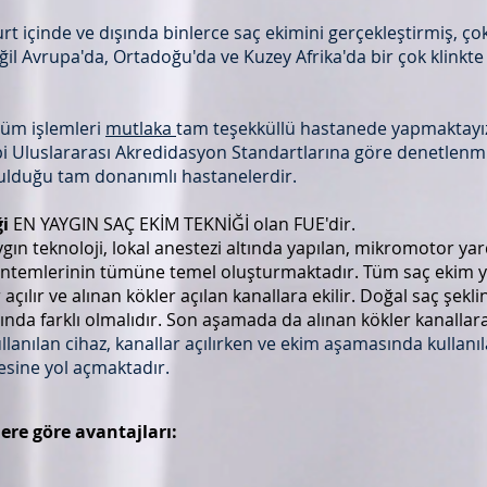
yurt içinde ve dışında binlerce saç ekimini gerçekleştirmiş, ço
ğil Avrupa'da, Ortadoğu'da ve Kuzey Afrika'da bir çok klinkte 
tüm işlemleri
mutlaka
tam teşekküllü hastanede yapmaktayız
bi Uluslararası Akredidasyon Standartlarına göre denetlenmi
tulduğu tam donanımlı hastanelerdir.
ği
EN YAYGIN SAÇ EKİM TEKNİĞİ olan FUE'dir.
n teknoloji, lokal anestezi altında yapılan, mikromotor yar
 yöntemlerinin tümüne temel oluşturmaktadır. Tüm saç ekim
r açılır ve alınan kökler açılan kanallara ekilir. Doğal saç ş
ında farklı olmalıdır. Son aşamada da alınan kökler kanallara di
llanılan cihaz, kanallar açılırken ve ekim aşamasında kullanılan
mesine yol açmaktadır.
ere göre avantajları: