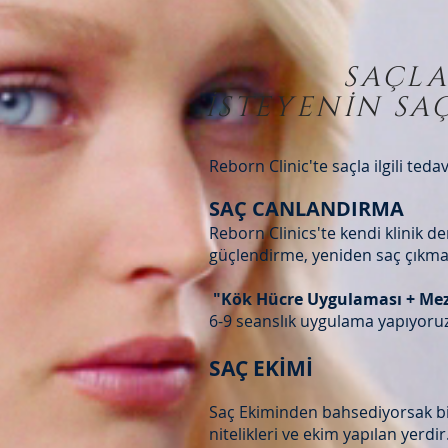
SAÇLA
İSTEYENİN SA
Reborn Clinic'te saçla ilgili teda
SAÇ CANLANDIRMA
Reborn Clinics'te kendi klinik d
güçlendirme, yeniden saç çıkmas
"Kök Hücre Uygulaması + Mez
6-9 seanslık uygulama yapıyoru
SAÇ EKİMİ
Saç Ekiminden bahsediyorsak bir
nitelikleri ve ekim yapılan yerdir