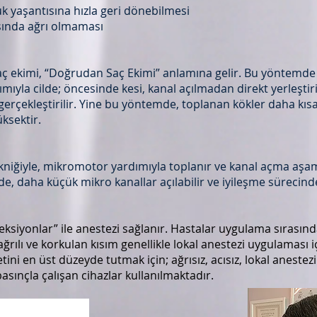
k yaşantısına hızla geri dönebilmesi
ında ağrı olmaması
aç ekimi, “Doğrudan Saç Ekimi” anlamına gelir. Bu yöntemde 
ımıyla cilde; öncesinde kesi, kanal açılmadan direkt yerleştir
erçekleştirilir. Yine bu yöntemde, toplanan kökler daha kıs
üksektir.
niğiyle, mikromotor yardımıyla toplanır ve kanal açma aşama
inde, daha küçük mikro kanallar açılabilir ve iyileşme sürecin
jeksiyonlar” ile anestezi sağlanır. Hastalar uygulama sırasınd
rılı ve korkulan kısım genellikle lokal anestezi uygulaması iç
i en üst düzeyde tutmak için; ağrısız, acısız, lokal aneste
basınçla çalışan cihazlar kullanılmaktadı
r.